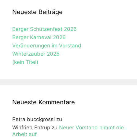
h
Neueste Beiträge
t
e
Berger Schützenfest 2026
n
Berger Karneval 2026
,
Veränderungen im Vorstand
N
Winterzauber 2025
a
(kein Titel)
v
i
g
a
Neueste Kommentare
t
i
Petra buccigrossi
zu
o
Winfried Entrup
zu
Neuer Vorstand nimmt die
Arbeit auf
n