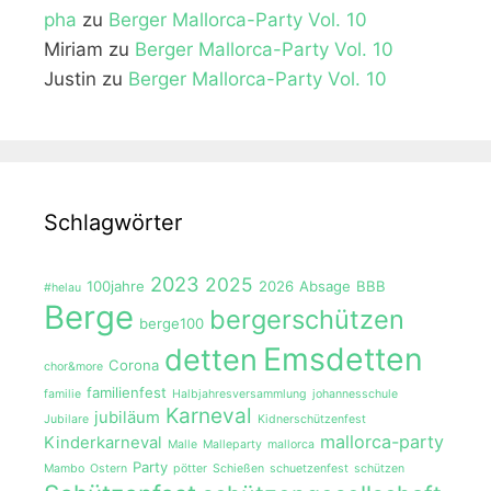
pha
zu
Berger Mallorca-Party Vol. 10
Miriam
zu
Berger Mallorca-Party Vol. 10
Justin
zu
Berger Mallorca-Party Vol. 10
Schlagwörter
2023
2025
100jahre
2026
Absage
BBB
#helau
Berge
bergerschützen
berge100
Emsdetten
detten
Corona
chor&more
familienfest
familie
Halbjahresversammlung
johannesschule
Karneval
jubiläum
Jubilare
Kidnerschützenfest
mallorca-party
Kinderkarneval
Malle
Malleparty
mallorca
Party
Mambo
Ostern
pötter
Schießen
schuetzenfest
schützen