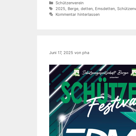
Kategorien
Schützenverein
Schlagwörter
2025
,
Berge
,
detten
,
Emsdetten
,
Schützenv
Kommentar hinterlassen
Juni 17, 2025
von
pha