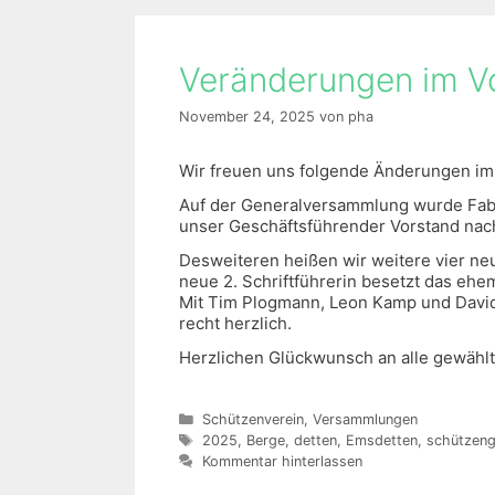
Veränderungen im V
November 24, 2025
von
pha
Wir freuen uns folgende Änderungen im
Auf der Generalversammlung wurde Fabian
unser Geschäftsführender Vorstand nach
Desweiteren heißen wir weitere vier ne
neue 2. Schriftführerin besetzt das ehe
Mit Tim Plogmann, Leon Kamp und David
recht herzlich.
Herzlichen Glückwunsch an alle gewählt
Kategorien
Schützenverein
,
Versammlungen
Schlagwörter
2025
,
Berge
,
detten
,
Emsdetten
,
schützeng
Kommentar hinterlassen