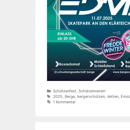
Kategorien
Schützenfest
,
Schützenverein
Schlagwörter
2025
,
Berge
,
bergerschützen
,
detten
,
Emsd
1 Kommentar