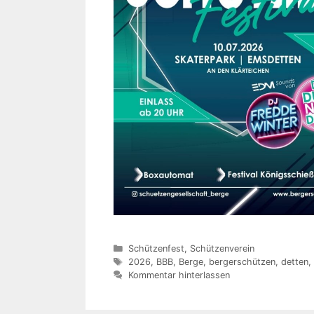
Kategorien
Schützenfest
,
Schützenverein
Schlagwörter
2026
,
BBB
,
Berge
,
bergerschützen
,
detten
,
Kommentar hinterlassen