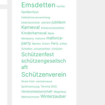
Emsdetten
familie
familienfest
Halbjahresversammlung
jubiläum
johannesschule
Jubilare
Karneval
Kidnerschützenfest
Kinderkarneval
Malle
mallorca-
Malleparty
mallorca
party
Party
Mambo
Ostern
pötter
Schießen
schuetzenfest
schützen
Schützenfest
schützengesellsch
aft
Schützenverein
Skate-Park
sommersause
Spielmannszug
Termine 2022
Vereinsmeisterschaft
Wagenbau
Winterzauber
Weihnachtszeit