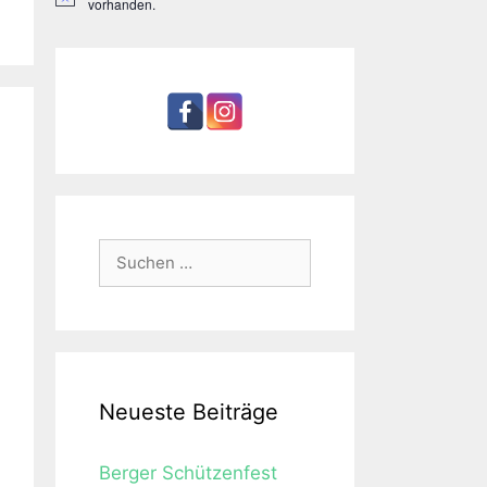
H
vorhanden.
i
n
w
e
i
s
Suchen
nach:
Neueste Beiträge
Berger Schützenfest