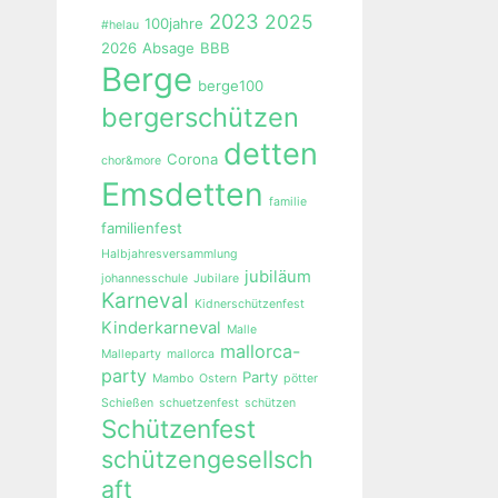
2023
2025
100jahre
#helau
2026
Absage
BBB
Berge
berge100
bergerschützen
detten
Corona
chor&more
Emsdetten
familie
familienfest
Halbjahresversammlung
jubiläum
johannesschule
Jubilare
Karneval
Kidnerschützenfest
Kinderkarneval
Malle
mallorca-
Malleparty
mallorca
party
Party
Mambo
Ostern
pötter
Schießen
schuetzenfest
schützen
Schützenfest
schützengesellsch
aft