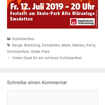
Kategorien
Schützenfest
Schlagwörter
Berge
,
Bierkönig
,
Emsdetten
,
Malle
,
Mambo
,
Party
,
Schützenfest
,
Skate-Park
Vielen Dank für ein schönes Schützenfest
Schreibe einen Kommentar
Kommentar