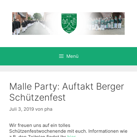
Zum
Inhalt
springen
Menü
Malle Party: Auftakt Berger
Schützenfest
Juli 3, 2019
von
pha
Wir freuen uns auf ein tolles
Schützenfestwochenende mit euch. Informationen wie
z.B. den Zeitplan findet ihr
hier
.