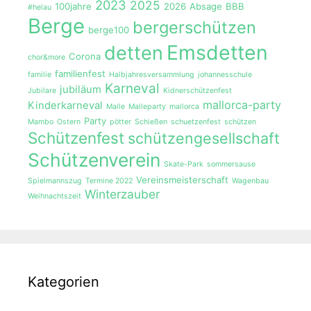
2023
2025
100jahre
2026
Absage
BBB
#helau
Berge
bergerschützen
berge100
Emsdetten
detten
Corona
chor&more
familienfest
familie
Halbjahresversammlung
johannesschule
Karneval
jubiläum
Jubilare
Kidnerschützenfest
mallorca-party
Kinderkarneval
Malle
Malleparty
mallorca
Party
Mambo
Ostern
pötter
Schießen
schuetzenfest
schützen
Schützenfest
schützengesellschaft
Schützenverein
Skate-Park
sommersause
Vereinsmeisterschaft
Spielmannszug
Termine 2022
Wagenbau
Winterzauber
Weihnachtszeit
Kategorien