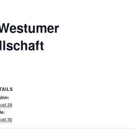
 Westumer
lschaft
TAILS
inn:
ust 28
e:
ust 30