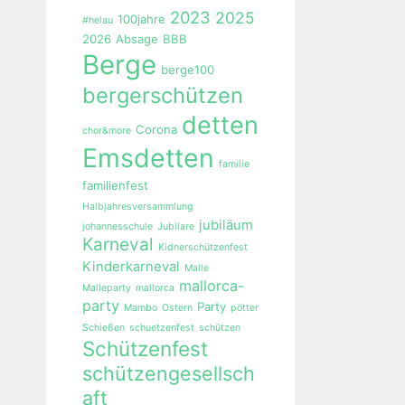
2023
2025
100jahre
#helau
2026
Absage
BBB
Berge
berge100
bergerschützen
detten
Corona
chor&more
Emsdetten
familie
familienfest
Halbjahresversammlung
jubiläum
johannesschule
Jubilare
Karneval
Kidnerschützenfest
Kinderkarneval
Malle
mallorca-
Malleparty
mallorca
party
Party
Mambo
Ostern
pötter
Schießen
schuetzenfest
schützen
Schützenfest
schützengesellsch
aft